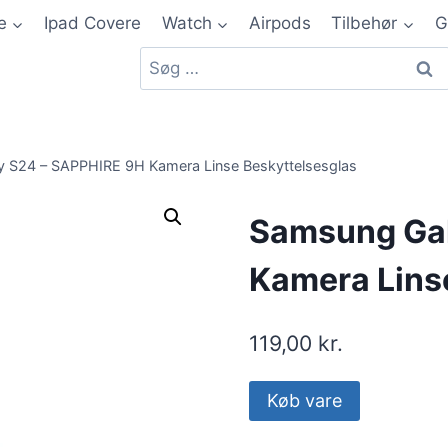
e
Ipad Covere
Watch
Airpods
Tilbehør
G
 S24 – SAPPHIRE 9H Kamera Linse Beskyttelsesglas
Samsung Gal
Kamera Lins
119,00
kr.
Køb vare