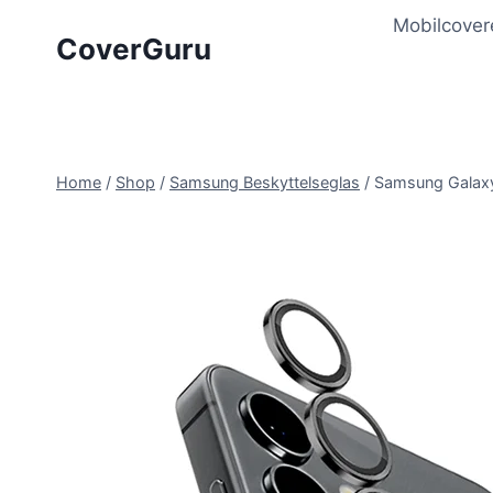
Skip
Mobilcover
to
CoverGuru
content
Home
/
Shop
/
Samsung Beskyttelseglas
/
Samsung Galaxy