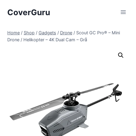
Skip
CoverGuru
to
content
Home
/
Shop
/
Gadgets
/
Drone
/
Scout GC Pro® – Mini
Drone / Helikopter – 4K Dual Cam – Grå